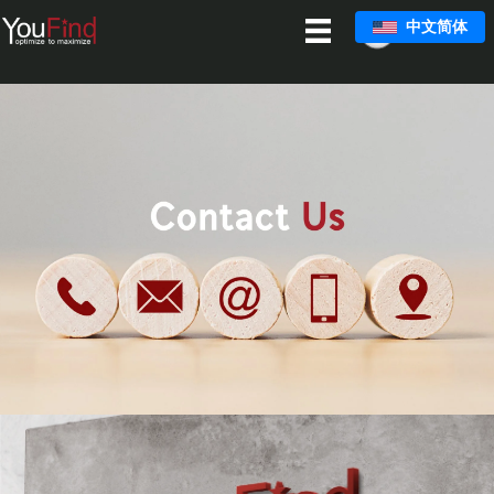
跳
中文简体
至
主
要
内
容