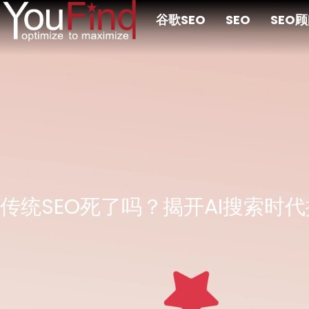
跳
谷歌SEO
SEO
SEO
至
主
要
内
容
传统SEO死了吗？揭开AI搜索时