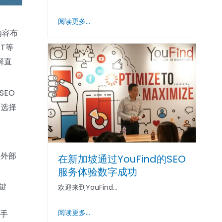
阅读更多...
内容布
T等
解直
SEO
个选择
和外部
在新加坡通过YouFind的SEO
服务体验数字成功
键
欢迎来到YouFind...
阅读更多...
的手