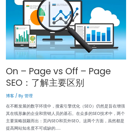
上
搜
索
和
申
请
最
佳
SSL
证
On – Page vs Off – Page
书？
SEO：了解主要区别
博客
/ By
管理
在不断发展的数字环境中，搜索引擎优化（SEO）仍然是旨在增强
其在线形象的企业和营销人员的基石。在众多的SEO技术中，两个
主要策略脱颖而出：页内SEO和页外SEO。这两个方面，虽然都是
提高网站知名度不可或缺的......