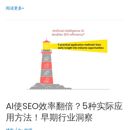
On
阅读更多»
–
Page
vs
Off
–
Page
SEO：
了
解
主
要
区
别
AI使SEO效率翻倍？5种实际应
用方法！早期行业洞察