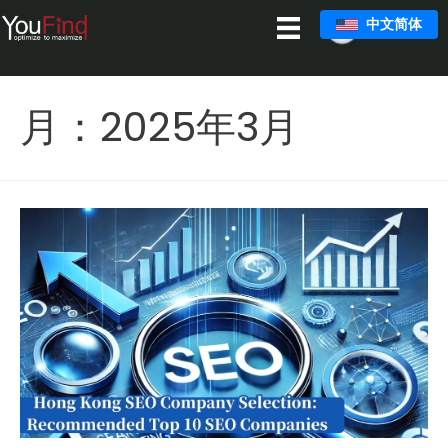
跳
中文简体
至
主
要
月：
2025年3月
内
容