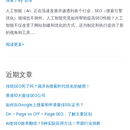
博客
/ By
管理
人工智能（AI）正在迅速发展并渗透到各个行业，SEO（搜索引擎
优化）领域也不例外。人工智能究竟如何帮助提高SEO性能？人工
智能不仅改变了网站创建和优化的方式，还为制定和执行提供了新
的视角和工具......
AI
阅读更多»
使
SEO
效
近期文章
率
翻
传统SEO死了吗？揭开AI搜索时代排名的秘密！
倍？
5
香港10大最佳SEO公司
种
如何在Google上搜索和申请最佳SSL证书？
实
On – Page vs Off – Page SEO：了解主要区别
际
AI使SEO效率翻倍？5种实际应用方法！早期行业洞察
应