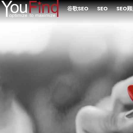
跳
谷歌SEO
SEO
SEO
至
主
要
内
容