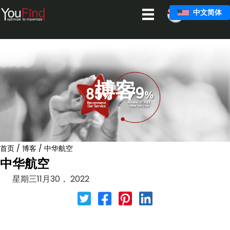
跳
中文简体
至
主
要
内
容
博客
首页
/
博客
/
中华航空
中华航空
星期三11月30， 2022