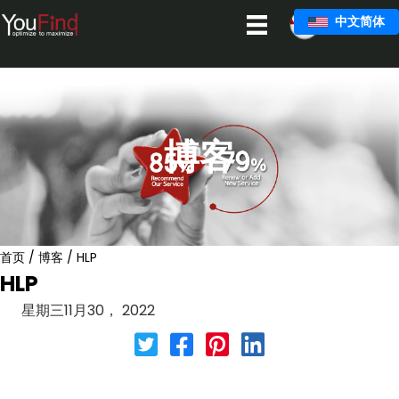
跳
中文简体
至
主
要
内
容
博客
首页
/
博客
/
HLP
HLP
星期三11月30， 2022