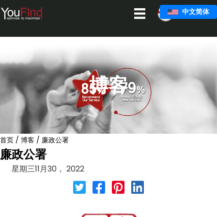
跳
中文简体
至
主
要
内
容
博客
首页
/
博客
/
廉政公署
廉政公署
星期三11月30， 2022