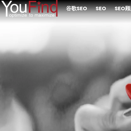
跳
谷歌SEO
SEO
SEO
至
主
要
内
容