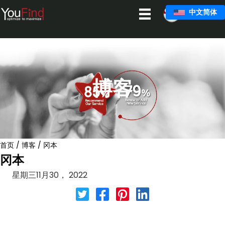
跳
中文简体
至
主
要
内
容
博客
首页
/
博客
/
冈本
冈本
星期三11月30， 2022