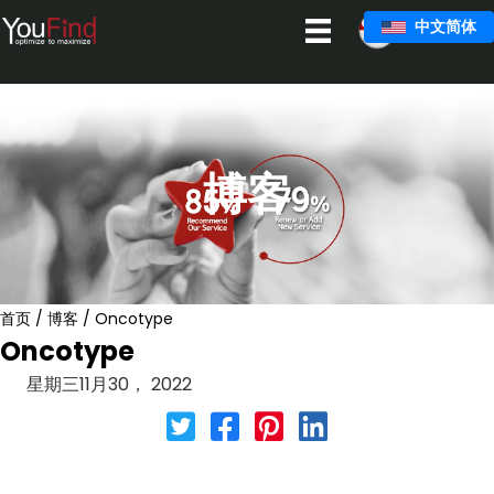
跳
中文简体
至
主
要
内
容
博客
首页
/
博客
/
Oncotype
Oncotype
星期三11月30， 2022