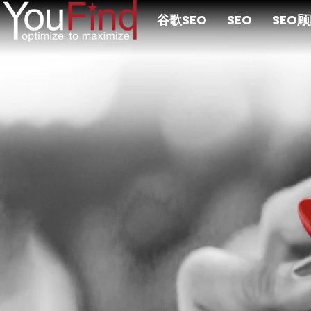
跳
谷歌SEO
SEO
SEO
至
主
要
内
容