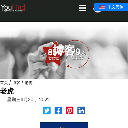
跳
中文简体
至
主
要
内
容
博客
首页
/
博客
/
老虎
老虎
星期三11月30， 2022