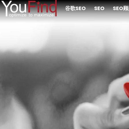
跳
谷歌SEO
SEO
SEO
至
主
要
内
容