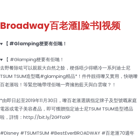
Broadway百老滙
|脸书|视频
♥ 【 #Glamping梗要有佢哋！
♥ 【 #Glamping梗要有佢哋！
去野餐除咗可以親親大自然之餘，梗係唔少得晒冷一系列迪士尼
TSUM TSUM造型嘅#glamping精品*！件件靚得嚟又實用，快啲嚟
百老滙啦！等緊您哋帶埋佢哋一齊擁抱藍天與白雲㗎？！
*由即日起至2019年11月30日，嚟百老滙選購指定牌子及型號嘅家庭
電器或電子美容產品，即可獲贈指定迪士尼TSUM TSUM造型禮品
啦，詳情：http://bit.ly/2GFfaXP
#Disney #TSUMTSUM #BestEverBROADWAY #百老滙70週年