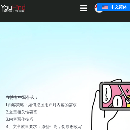
跳
中文简体
至
主
要
内
容
在博客中写什么：
1.内容策略：如何挖掘用户对内容的需求
2.文章相关性要高
3.内容写作技巧
4、文章质量要求：原创性高，伪原创改写