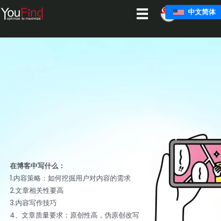
跳
中文简体
至
主
要
内
容
在博客中写什么：
1.内容策略：如何挖掘用户对内容的需求
2.文章相关性要高
3.内容写作技巧
4、文章质量要求：原创性高，伪原创改写