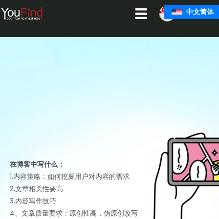
跳
中文简体
至
主
要
内
容
在博客中写什么：
1.内容策略：如何挖掘用户对内容的需求
2.文章相关性要高
3.内容写作技巧
4、文章质量要求：原创性高，伪原创改写